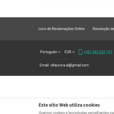
Livro de Reclamações Online
Resolução de 
Português
EUR
+351 963 325 197
Email
:
villaurora.al@gmail.com
Este sítio Web utiliza cookies
Usamos cookies e tecnologias semelhantes para