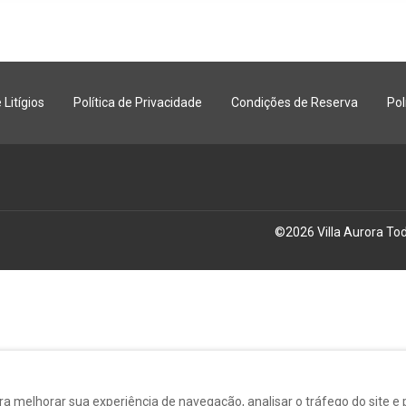
Litígios
Política de Privacidade
Condições de Reserva
Pol
©
2026
Villa Aurora
Tod
 melhorar sua experiência de navegação, analisar o tráfego do site e