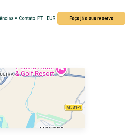
ências
▾
Contato
PT
EUR
Faça já a sua reserva