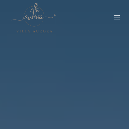
Accueil
Disponibilités
À la villa
Opinions
Explorez l'Algarve
▾
Expériences
▾
Contact